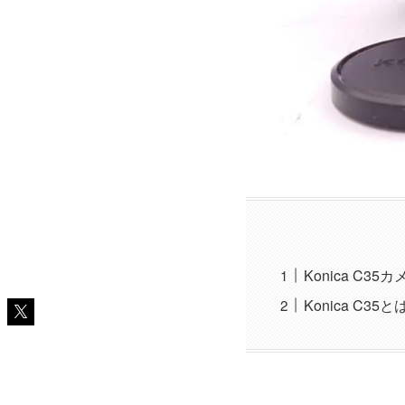
Konica C
Konica C35と