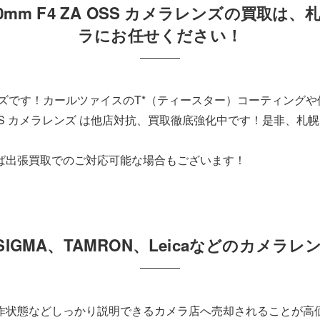
 T* FE 24-70mm F4 ZA OSS カメラレ
ラにお任せください！
レンズです！カールツァイスのT*（ティースター）コーティング
24-70mm F4 ZA OSS カメラレンズ は他店対抗、買取徹底強化中
ば出張買取でのご対応可能な場合もございます！
の他、SIGMA、TAMRON、Leicaなどのカメ
作状態などしっかり説明できるカメラ店へ売却されることが高